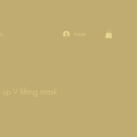
Q
Iniciar sesión
 up V lifting mask