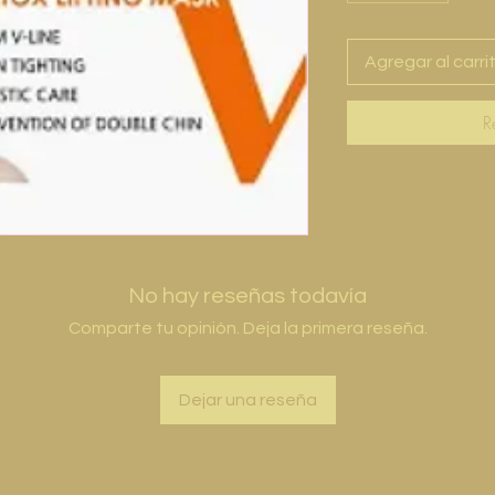
Agregar al carri
R
No hay reseñas todavía
Comparte tu opinión. Deja la primera reseña.
Dejar una reseña